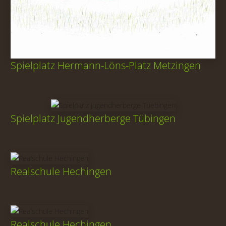
Spielplatz Hermann-Löns-Platz Metzingen
Spielplatz Jugendherberge Tübingen
Realschule Hechingen
Realschule Hechingen